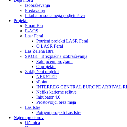
Dejavnosti
Izobraževanja
Predavanja
Inkubator socialnega podjetništva
Projekti
Smart Era
P-AOS
Lasr Feral
Potrjeni projekti LASR Feral
O LASR Feral
Las Zelena Istra
SKOK - Brezplačna izobraževanja
Zaključeni programi
O projektu
Zaključeni projekti
NEKSTEP
sPoint
INTERREG CENTRAL EUROPE ARRIVAL R
Nefiks karierne rešitve
Inkubator 4.0
Prostovoljci brez meja
Las Istre
Potrjeni projekti Las Istre
Najem prostorov
Učilnica