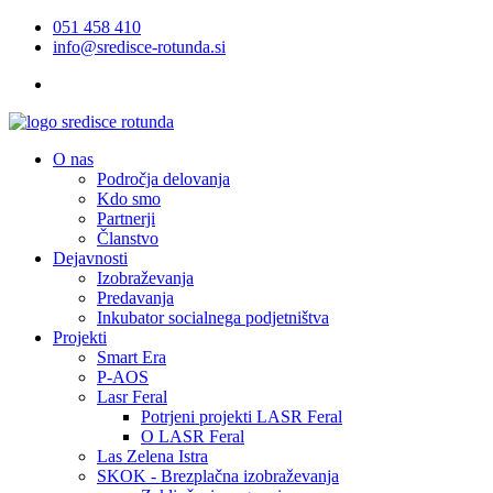
051 458 410
info@sredisce-rotunda.si
O nas
Področja delovanja
Kdo smo
Partnerji
Članstvo
Dejavnosti
Izobraževanja
Predavanja
Inkubator socialnega podjetništva
Projekti
Smart Era
P-AOS
Lasr Feral
Potrjeni projekti LASR Feral
O LASR Feral
Las Zelena Istra
SKOK - Brezplačna izobraževanja