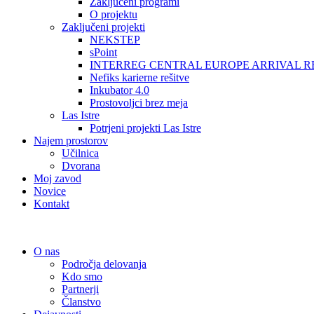
Zaključeni programi
O projektu
Zaključeni projekti
NEKSTEP
sPoint
INTERREG CENTRAL EUROPE ARRIVAL R
Nefiks karierne rešitve
Inkubator 4.0
Prostovoljci brez meja
Las Istre
Potrjeni projekti Las Istre
Najem prostorov
Učilnica
Dvorana
Moj zavod
Novice
Kontakt
O nas
Področja delovanja
Kdo smo
Partnerji
Članstvo