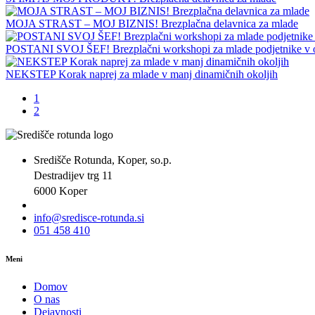
MOJA STRAST – MOJ BIZNIS! Brezplačna delavnica za mlade
POSTANI SVOJ ŠEF! Brezplačni workshopi za mlade podjetnike v
NEKSTEP Korak naprej za mlade v manj dinamičnih okoljih
1
2
Središče Rotunda, Koper, so.p.
Destradijev trg 11
6000 Koper
info@sredisce-rotunda.si
051 458 410
Meni
Domov
O nas
Dejavnosti