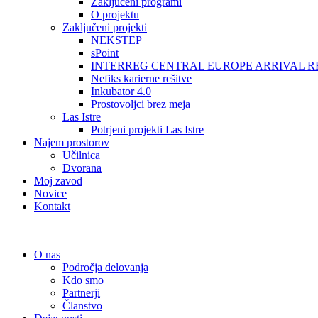
Zaključeni programi
O projektu
Zaključeni projekti
NEKSTEP
sPoint
INTERREG CENTRAL EUROPE ARRIVAL R
Nefiks karierne rešitve
Inkubator 4.0
Prostovoljci brez meja
Las Istre
Potrjeni projekti Las Istre
Najem prostorov
Učilnica
Dvorana
Moj zavod
Novice
Kontakt
O nas
Področja delovanja
Kdo smo
Partnerji
Članstvo