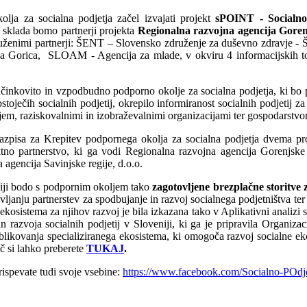
lja za socialna podjetja začel izvajati projekt
sPOINT - Socialno
a sklada bomo partnerji projekta
Regionalna razvojna agencija Gore
ruženimi partnerji: ŠENT – Slovensko združenje za duševno zdravje -
 Gorica, SLOAM - Agencija za mlade, v okviru 4 informacijskih točk 
 učinkovito in vzpodbudno podporno okolje za socialna podjetja, ki bo p
stoječih socialnih podjetij, okrepilo informiranost socialnih podjetij z
jem, raziskovalnimi in izobraževalnimi organizacijami ter gospodarstvom
 razpisa za Krepitev podpornega okolja za socialna podjetja dvema pr
ktno partnerstvo, ki ga vodi Regionalna razvojna agencija Gorenjske
 agencija Savinjske regije, d.o.o.
giji bodo s podpornim okoljem tako
zagotovljene brezplačne storitve z
ljanju partnerstev za spodbujanje in razvoj socialnega podjetništva ter 
ekosistema za njihov razvoj je bila izkazana tako v Aplikativni analizi 
n razvoja socialnih podjetij v Sloveniji, ki ga je pripravila Organiza
ovanja specializiranega ekosistema, ki omogoča razvoj socialne ekon
č si lahko preberete
TUKAJ
.
rispevate tudi svoje vsebine:
https://www.facebook.com/Socialno-P