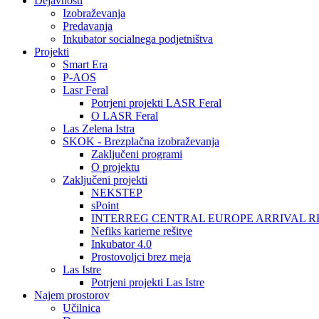
Dejavnosti
Izobraževanja
Predavanja
Inkubator socialnega podjetništva
Projekti
Smart Era
P-AOS
Lasr Feral
Potrjeni projekti LASR Feral
O LASR Feral
Las Zelena Istra
SKOK - Brezplačna izobraževanja
Zaključeni programi
O projektu
Zaključeni projekti
NEKSTEP
sPoint
INTERREG CENTRAL EUROPE ARRIVAL R
Nefiks karierne rešitve
Inkubator 4.0
Prostovoljci brez meja
Las Istre
Potrjeni projekti Las Istre
Najem prostorov
Učilnica