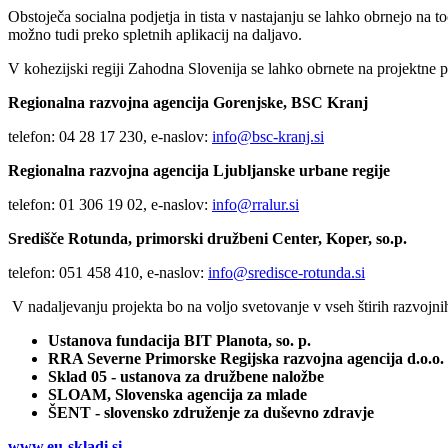
Obstoječa socialna podjetja in tista v nastajanju se lahko obrnejo na t
možno tudi preko spletnih aplikacij na daljavo.
V kohezijski regiji Zahodna Slovenija se lahko obrnete na projektne p
Regionalna razvojna agencija Gorenjske, BSC Kranj
telefon: 04 28 17 230, e-naslov:
info@bsc-kranj.si
Regionalna razvojna agencija Ljubljanske urbane regije
telefon: 01 306 19 02, e-naslov:
info@rralur.si
Središče Rotunda, primorski družbeni Center, Koper, so.p.
telefon: 051 458 410, e-naslov:
info@sredisce-rotunda.si
V nadaljevanju projekta bo na voljo svetovanje v vseh štirih razvojnih
Ustanova fundacija BIT Planota, so. p.
RRA Severne Primorske Regijska razvojna agencija d.o.o.
Sklad 05 - ustanova za družbene naložbe
SLOAM, Slovenska agencija za mlade
ŠENT - slovensko združenje za duševno zdravje
www.eu-skladi.si