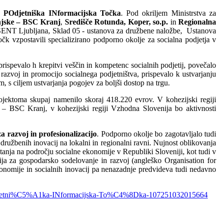
 POdjetniška INformacijska Točka
. Pod okriljem Ministrstva za
njske – BSC Kranj
,
Središče Rotunda, Koper, so.p.
in
Regionalna
 ŠENT Ljubljana, Sklad 05 - ustanova za družbene naložbe, Ustanova
vzpostavili specializirano podporno okolje za socialna podjetja v
rispevalo h krepitvi veščin in kompetenc socialnih podjetij, povečalo
a razvoj in promocijo socialnega podjetništva, prispevalo k ustvarjanju
, s ciljem ustvarjanja pogojev za boljši dostop na trgu.
ojektoma skupaj namenilo skoraj 418.220 evrov. V kohezijski regiji
 – BSC Kranj, v kohezijski regiji Vzhodna Slovenija bo aktivnosti
a razvoj in profesionalizacijo
. Podporno okolje bo zagotavljalo tudi
družbenih inovacij na lokalni in regionalni ravni. Nujnost oblikovanja
stanja na področju socialne ekonomije v Republiki Sloveniji, kot tudi v
cija za gospodarsko sodelovanje in razvoj (angleško Organisation for
omije in socialnih inovacij pa nenazadnje predvideva tudi nedavno
Odjetni%C5%A1ka-INformacijska-To%C4%8Dka-107251032015664