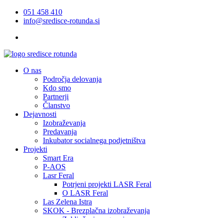
051 458 410
info@sredisce-rotunda.si
O nas
Področja delovanja
Kdo smo
Partnerji
Članstvo
Dejavnosti
Izobraževanja
Predavanja
Inkubator socialnega podjetništva
Projekti
Smart Era
P-AOS
Lasr Feral
Potrjeni projekti LASR Feral
O LASR Feral
Las Zelena Istra
SKOK - Brezplačna izobraževanja