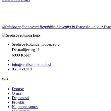
»Naložbo sofinancirata Republika Slovenija in Evropska unija iz Evr
Središče Rotunda, Koper, so.p.
Destradijev trg 11
6000 Koper
info@sredisce-rotunda.si
051 458 410
Meni
Domov
O nas
Dejavnosti
Projekti
Najem prostorov