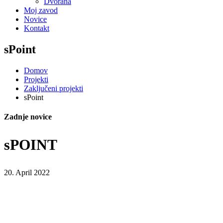
Dvorana
Moj zavod
Novice
Kontakt
sPoint
Domov
Projekti
Zaključeni projekti
sPoint
Zadnje novice
sPOINT
20. April 2022