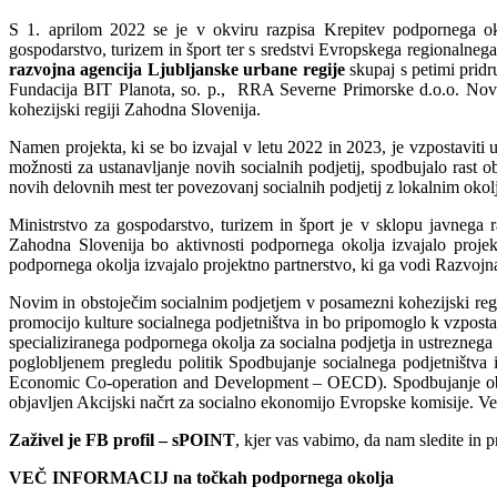
S 1. aprilom 2022 se je v okviru razpisa Krepitev podpornega oko
gospodarstvo, turizem in šport ter s sredstvi Evropskega regionalneg
razvojna agencija Ljubljanske urbane regije
skupaj s petimi prid
Fundacija BIT Planota, so. p., RRA Severne Primorske d.o.o. Nova
kohezijski regiji Zahodna Slovenija.
Namen projekta, ki se bo izvajal v letu 2022 in 2023, je vzpostaviti
možnosti za ustanavljanje novih socialnih podjetij, spodbujalo rast ob
novih delovnih mest ter povezovanj socialnih podjetij z lokalnim okol
Ministrstvo za gospodarstvo, turizem in šport je v sklopu javnega
Zahodna Slovenija bo aktivnosti podpornega okolja izvajalo proje
podpornega okolja izvajalo projektno partnerstvo, ki ga vodi Razvojna
Novim in obstoječim socialnim podjetjem v posamezni kohezijski re
promocijo kulture socialnega podjetništva in bo pripomoglo k vzpostav
specializiranega podpornega okolja za socialna podjetja in ustreznega 
poglobljenem pregledu politik Spodbujanje socialnega podjetništva i
Economic Co-operation and Development – OECD). Spodbujanje oblik
objavljen Akcijski načrt za socialno ekonomijo Evropske komisije. Ve
Zaživel je FB profil – sPOINT
, kjer vas vabimo, da nam sledite in p
VEČ INFORMACIJ na točkah podpornega okolja