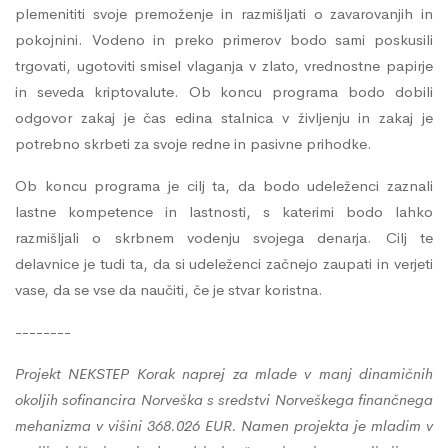
plemenititi svoje premoženje in razmišljati o zavarovanjih in
pokojnini. Vodeno in preko primerov bodo sami poskusili
trgovati, ugotoviti smisel vlaganja v zlato, vrednostne papirje
in seveda kriptovalute. Ob koncu programa bodo dobili
odgovor zakaj je čas edina stalnica v življenju in zakaj je
potrebno skrbeti za svoje redne in pasivne prihodke.
Ob koncu programa je cilj ta, da bodo udeleženci zaznali
lastne kompetence in lastnosti, s katerimi bodo lahko
razmišljali o skrbnem vodenju svojega denarja. Cilj te
delavnice je tudi ta, da si udeleženci začnejo zaupati in verjeti
vase, da se vse da naučiti, če je stvar koristna.
--------
Projekt NEKSTEP Korak
naprej
za mlade v manj dinamičnih
okoljih sofinancira Norveška s sredstvi Norveškega finančnega
mehanizma v višini 368.026 EUR.
Namen projekta je mladim v