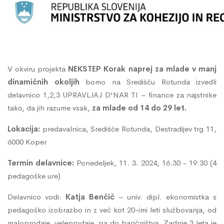
V okviru projekta
NEKSTEP Korak naprej za mlade v manj
dinamičnih okoljih
bomo na Središču Rotunda izvedli
delavnico 1,2,3 UPRAVLJAJ D'NAR TI – finance za najstnike
tako, da jih razume vsak,
za mlade od 14 do 29
let.
Lokacija:
predavalnica, Središče Rotunda, Destradijev trg 11,
6000 Koper
Termin delavnice:
Ponedeljek, 11. 3. 2024, 16.30 - 19.30 (4
pedagoške ure)
Delavnico vodi:
Katja Benčič
– univ. dipl. ekonomistka s
pedagoško izobrazbo in z več kot 20-imi leti službovanja, od
maloprodaje, veleprodaje, pa do bančništva. Zadnje 3 leta je