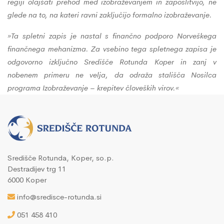
regiji olajšati prehod med izobraževanjem in zaposlitvijo, ne
glede na to, na kateri ravni zaključijo formalno izobraževanje.
»Ta spletni zapis je nastal s finančno podporo Norveškega
finančnega mehanizma. Za vsebino tega spletnega zapisa je
odgovorno izključno
Središče Rotunda Koper in zanj v
nobenem primeru ne velja, da odraža stališča Nosilca
programa Izobraževanje – krepitev človeških virov.«
Središče Rotunda, Koper, so.p.
Destradijev trg 11
6000 Koper
info@sredisce-rotunda.si
051 458 410