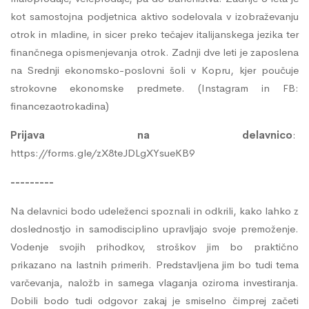
kot samostojna podjetnica aktivo sodelovala v izobraževanju
otrok in mladine, in sicer preko tečajev italijanskega jezika ter
finančnega opismenjevanja otrok. Zadnji dve leti je zaposlena
na Srednji ekonomsko-poslovni šoli v Kopru, kjer poučuje
strokovne ekonomske predmete. (Instagram in FB:
financezaotrokadina)
Prijava na delavnico
:
https://forms.gle/zX8teJDLgXYsueKB9
---------
Na delavnici bodo udeleženci spoznali in odkrili, kako lahko z
doslednostjo in samodisciplino upravljajo svoje premoženje.
Vodenje svojih prihodkov, stroškov jim bo praktično
prikazano na lastnih primerih. Predstavljena jim bo tudi tema
varčevanja, naložb in samega vlaganja oziroma investiranja.
Dobili bodo tudi odgovor zakaj je smiselno čimprej začeti