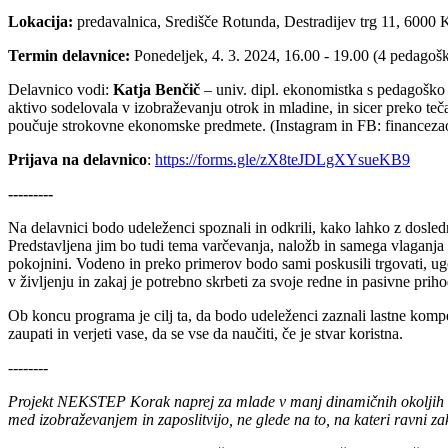
Lokacija:
predavalnica, Središče Rotunda, Destradijev trg 11, 6000 
Termin delavnice:
Ponedeljek, 4. 3. 2024, 16.00 - 19.00 (4 pedagošk
Delavnico vodi:
Katja Benčič
– univ. dipl. ekonomistka s pedagoško i
aktivo sodelovala v izobraževanju otrok in mladine, in sicer preko teč
poučuje strokovne ekonomske predmete. (Instagram in FB: financeza
Prijava na delavnico
:
https://forms.gle/zX8teJDLgXYsueKB9
---------
Na delavnici bodo udeleženci spoznali in odkrili, kako lahko z dosled
Predstavljena jim bo tudi tema varčevanja, naložb in samega vlaganja o
pokojnini. Vodeno in preko primerov bodo sami poskusili trgovati, ugo
v življenju in zakaj je potrebno skrbeti za svoje redne in pasivne prih
Ob koncu programa je cilj ta, da bodo udeleženci zaznali lastne kompet
zaupati in verjeti vase, da se vse da naučiti, če je stvar koristna.
--------
Projekt NEKSTEP Korak
naprej
za mlade v manj dinamičnih okoljih
med izobraževanjem in zaposlitvijo, ne glede na to, na kateri ravni za