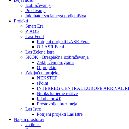
Dejavnosti
Izobraževanja
Predavanja
Inkubator socialnega podjetništva
Projekti
Smart Era
P-AOS
Lasr Feral
Potrjeni projekti LASR Feral
O LASR Feral
Las Zelena Istra
SKOK - Brezplačna izobraževanja
Zaključeni programi
O projektu
Zaključeni projekti
NEKSTEP
sPoint
INTERREG CENTRAL EUROPE ARRIVAL R
Nefiks karierne rešitve
Inkubator 4.0
Prostovoljci brez meja
Las Istre
Potrjeni projekti Las Istre
Najem prostorov
Učilnica