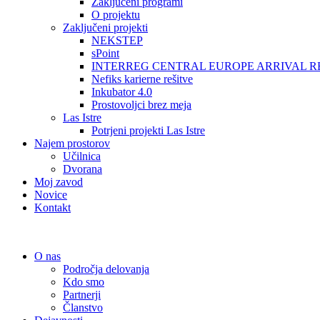
Zaključeni programi
O projektu
Zaključeni projekti
NEKSTEP
sPoint
INTERREG CENTRAL EUROPE ARRIVAL R
Nefiks karierne rešitve
Inkubator 4.0
Prostovoljci brez meja
Las Istre
Potrjeni projekti Las Istre
Najem prostorov
Učilnica
Dvorana
Moj zavod
Novice
Kontakt
O nas
Področja delovanja
Kdo smo
Partnerji
Članstvo