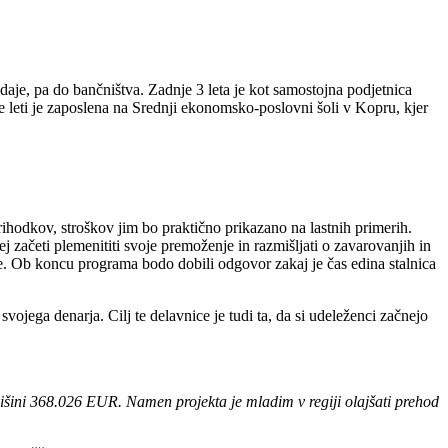
daje, pa do bančništva. Zadnje 3 leta je kot samostojna podjetnica
ve leti je zaposlena na Srednji ekonomsko-poslovni šoli v Kopru, kjer
ihodkov, stroškov jim bo praktično prikazano na lastnih primerih.
 začeti plemenititi svoje premoženje in razmišljati o zavarovanjih in
te. Ob koncu programa bodo dobili odgovor zakaj je čas edina stalnica
ojega denarja. Cilj te delavnice je tudi ta, da si udeleženci začnejo
višini 368.026 EUR.
Namen projekta je mladim v regiji olajšati prehod