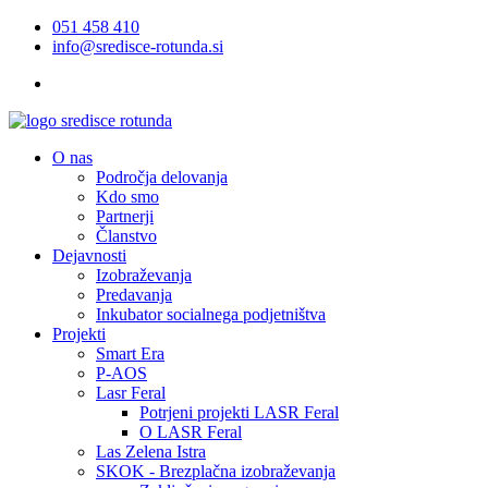
051 458 410
info@sredisce-rotunda.si
O nas
Področja delovanja
Kdo smo
Partnerji
Članstvo
Dejavnosti
Izobraževanja
Predavanja
Inkubator socialnega podjetništva
Projekti
Smart Era
P-AOS
Lasr Feral
Potrjeni projekti LASR Feral
O LASR Feral
Las Zelena Istra
SKOK - Brezplačna izobraževanja