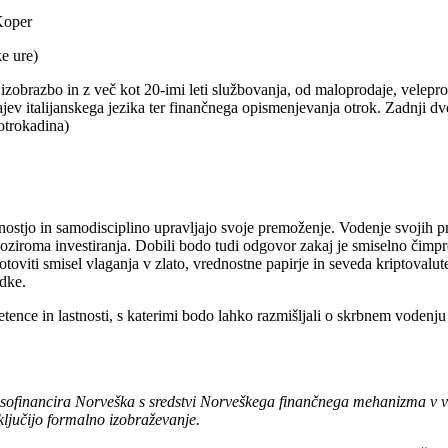
Koper
e ure)
zobrazbo in z več kot 20-imi leti službovanja, od maloprodaje, velepro
ajev italijanskega jezika ter finančnega opismenjevanja otrok. Zadnji d
otrokadina)
nostjo in samodisciplino upravljajo svoje premoženje. Vodenje svojih pr
ziroma investiranja. Dobili bodo tudi odgovor zakaj je smiselno čimprej
toviti smisel vlaganja v zlato, vrednostne papirje in seveda kriptovalu
odke.
ence in lastnosti, s katerimi bodo lahko razmišljali o skrbnem vodenju sv
 sofinancira Norveška s sredstvi Norveškega finančnega mehanizma v 
ključijo formalno izobraževanje.