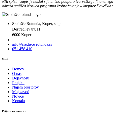
»Ta spletni zapis je nastal s finančno podporo Norveškega finančneg
odraža stališča Nosilca programa Izobraževanje – krepitev človeških 
Središče Rotunda, Koper, so.p.
Destradijev trg 11
6000 Koper
info@sredisce-rotunda.si
051 458 410
Meni
Domov
O nas
Dejavnosti
Projekti
Najem prostorov
Moj zavod
Novice
Kontakt
Prijava na e-novice