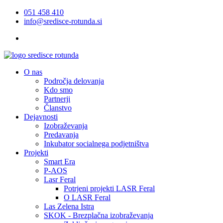
051 458 410
info@sredisce-rotunda.si
O nas
Področja delovanja
Kdo smo
Partnerji
Članstvo
Dejavnosti
Izobraževanja
Predavanja
Inkubator socialnega podjetništva
Projekti
Smart Era
P-AOS
Lasr Feral
Potrjeni projekti LASR Feral
O LASR Feral
Las Zelena Istra
SKOK - Brezplačna izobraževanja