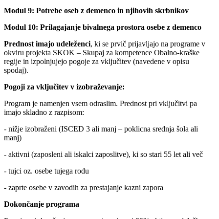
Modul 9: Potrebe oseb z demenco in njihovih skrbnikov
Modul 10: Prilagajanje bivalnega prostora osebe z demenco
Prednost imajo udeleženci
, ki se prvič prijavljajo na programe v
okviru projekta SKOK – Skupaj za kompetence Obalno-kraške
regije in izpolnjujejo pogoje za vključitev (navedene v opisu
spodaj).
Pogoji za vključitev v izobraževanje:
Program je namenjen vsem odraslim. Prednost pri vključitvi pa
imajo skladno z razpisom:
- nižje izobraženi (ISCED 3 ali manj – poklicna srednja šola ali
manj)
- aktivni (zaposleni ali iskalci zaposlitve), ki so stari 55 let ali več
- tujci oz. osebe tujega rodu
- zaprte osebe v zavodih za prestajanje kazni zapora
Dokončanje programa