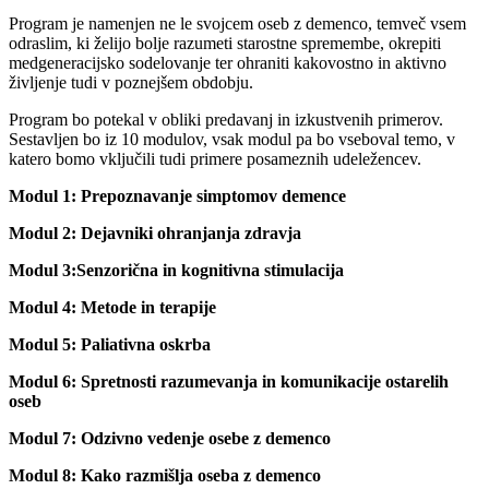
Program je namenjen ne le svojcem oseb z demenco, temveč vsem
odraslim, ki želijo bolje razumeti starostne spremembe, okrepiti
medgeneracijsko sodelovanje ter ohraniti kakovostno in aktivno
življenje tudi v poznejšem obdobju.
Program bo potekal v obliki predavanj in izkustvenih primerov.
Sestavljen bo iz 10 modulov, vsak modul pa bo vseboval temo, v
katero bomo vključili tudi primere posameznih udeležencev.
Modul 1: Prepoznavanje simptomov demence
Modul 2: Dejavniki ohranjanja zdravja
Modul 3:Senzorična in kognitivna stimulacija
Modul 4: Metode in terapije
Modul 5: Paliativna oskrba
Modul 6: Spretnosti razumevanja in komunikacije ostarelih
oseb
Modul 7: Odzivno vedenje osebe z demenco
Modul 8: Kako razmišlja oseba z demenco