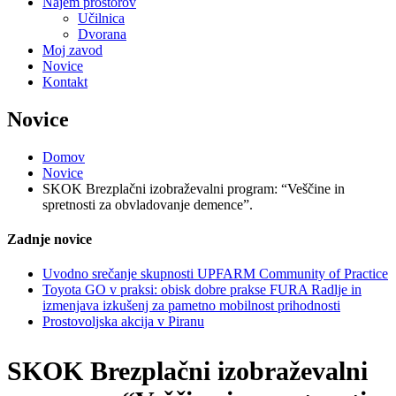
Najem prostorov
Učilnica
Dvorana
Moj zavod
Novice
Kontakt
Novice
Domov
Novice
SKOK Brezplačni izobraževalni program: “Veščine in
spretnosti za obvladovanje demence”.
Zadnje novice
Uvodno srečanje skupnosti UPFARM Community of Practice
Toyota GO v praksi: obisk dobre prakse FURA Radlje in
izmenjava izkušenj za pametno mobilnost prihodnosti
Prostovoljska akcija v Piranu
SKOK Brezplačni izobraževalni