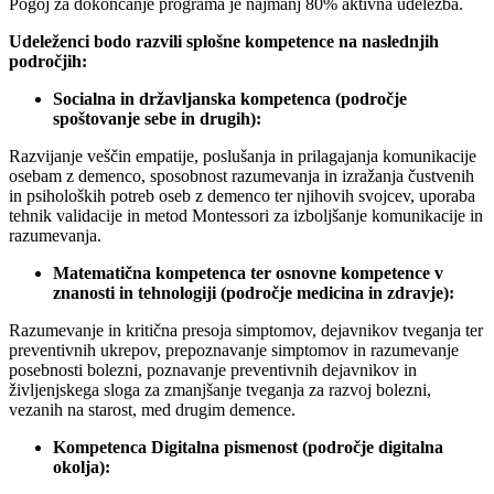
Pogoj za dokončanje programa je najmanj 80% aktivna udeležba.
Udeleženci bodo razvili splošne kompetence na naslednjih
področjih:
Socialna in državljanska kompetenca (področje
spoštovanje sebe in drugih):
Razvijanje veščin empatije, poslušanja in prilagajanja komunikacije
osebam z demenco, sposobnost razumevanja in izražanja čustvenih
in psiholoških potreb oseb z demenco ter njihovih svojcev, uporaba
tehnik validacije in metod Montessori za izboljšanje komunikacije in
razumevanja.
Matematična kompetenca ter osnovne kompetence v
znanosti in tehnologiji (področje medicina in zdravje):
Razumevanje in kritična presoja simptomov, dejavnikov tveganja ter
preventivnih ukrepov, prepoznavanje simptomov in razumevanje
posebnosti bolezni, poznavanje preventivnih dejavnikov in
življenjskega sloga za zmanjšanje tveganja za razvoj bolezni,
vezanih na starost, med drugim demence.
Kompetenca Digitalna pismenost (področje digitalna
okolja):