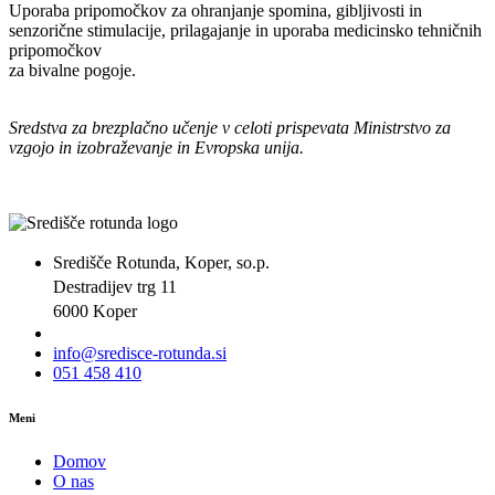
Uporaba pripomočkov za ohranjanje spomina, gibljivosti in
senzorične stimulacije, prilagajanje in uporaba medicinsko tehničnih
pripomočkov
za bivalne pogoje.
Sredstva za brezplačno učenje v celoti prispevata Ministrstvo za
vzgojo in izobraževanje in Evropska unija.
Središče Rotunda, Koper, so.p.
Destradijev trg 11
6000 Koper
info@sredisce-rotunda.si
051 458 410
Meni
Domov
O nas