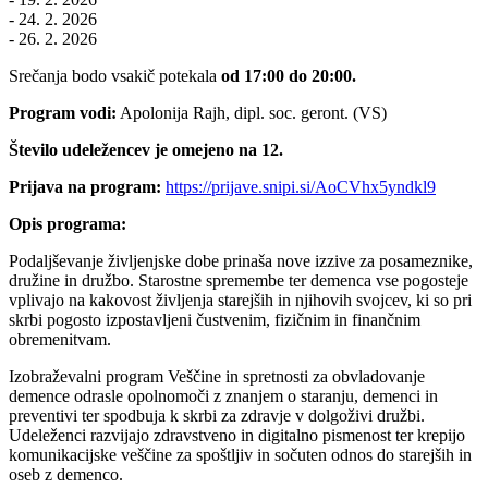
- 24. 2. 2026
- 26. 2. 2026
Srečanja bodo vsakič potekala
od 17:00 do 20:00.
Program vodi:
Apolonija Rajh, dipl. soc. geront. (VS)
Število udeležencev je omejeno na 12.
Prijava na program:
https://prijave.snipi.si/AoCVhx5yndkl9
Opis programa:
Podaljševanje življenjske dobe prinaša nove izzive za posameznike,
družine in družbo. Starostne spremembe ter demenca vse pogosteje
vplivajo na kakovost življenja starejših in njihovih svojcev, ki so pri
skrbi pogosto izpostavljeni čustvenim, fizičnim in finančnim
obremenitvam.
Izobraževalni program Veščine in spretnosti za obvladovanje
demence odrasle opolnomoči z znanjem o staranju, demenci in
preventivi ter spodbuja k skrbi za zdravje v dolgoživi družbi.
Udeleženci razvijajo zdravstveno in digitalno pismenost ter krepijo
komunikacijske veščine za spoštljiv in sočuten odnos do starejših in
oseb z demenco.