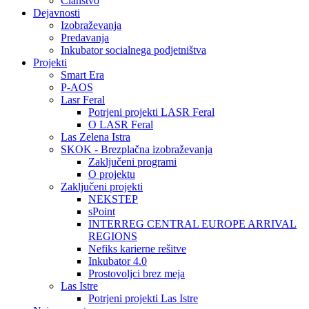
Članstvo
Dejavnosti
Izobraževanja
Predavanja
Inkubator socialnega podjetništva
Projekti
Smart Era
P-AOS
Lasr Feral
Potrjeni projekti LASR Feral
O LASR Feral
Las Zelena Istra
SKOK - Brezplačna izobraževanja
Zaključeni programi
O projektu
Zaključeni projekti
NEKSTEP
sPoint
INTERREG CENTRAL EUROPE ARRIVAL
REGIONS
Nefiks karierne rešitve
Inkubator 4.0
Prostovoljci brez meja
Las Istre
Potrjeni projekti Las Istre