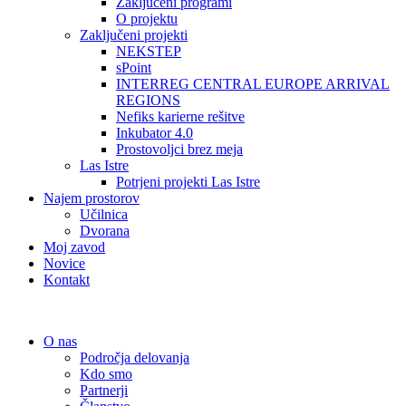
Zaključeni programi
O projektu
Zaključeni projekti
NEKSTEP
sPoint
INTERREG CENTRAL EUROPE ARRIVAL
REGIONS
Nefiks karierne rešitve
Inkubator 4.0
Prostovoljci brez meja
Las Istre
Potrjeni projekti Las Istre
Najem prostorov
Učilnica
Dvorana
Moj zavod
Novice
Kontakt
O nas
Področja delovanja
Kdo smo
Partnerji