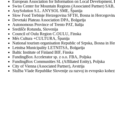
European Association for Information on Local Development, B
Swiss Center for Mountain Regions (Associated Partner) SAB,
AnySolution S.L. ANYSOL SME, Španija
Slow Food Trebinje Herzegovina SFTH, Bosna in Hercegovin
Devetaki Plateau Association DPA, Bolgarija
Autonomous Province of Trento PAT, Italija
Središče Rotunda, Slovenija
Council of Oulu Region C.OULU, Finska
Més Cultura +CULTURA, Španija
National tourism organisation Republic of Srpska, Bosna in H
Letnitsa Municipality LETNITSA, Bolgarija
Baltic Institute of Finland BIF, Finska
FundingBox Accelerator sp. z o.o. FBA, Poljska
FundingBox Communities SL (Affiliated Entity), Poljska
City of Vienna (Associated Partner), Avstrija
Služba Vlade Republike Slovenije za razvoj in evropsko kohez