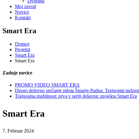
Dvorana
Moj zavod
Novice
Kontakt
Smart Era
Domov
Projekti
Smart Era
Smart Era
Zadnje novice
PROMO VIDEO SMART ERA
Drugo delovno srečanje pilota Šmarje-Padna: Trajnostni turize
Trajnostna mobilnost: prva v seriji delavnic projekta Smart Era
Smart Era
7. Februar 2024