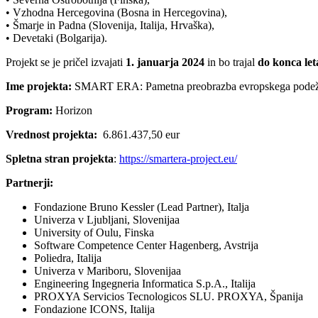
• Vzhodna Hercegovina (Bosna in Hercegovina),
• Šmarje in Padna (Slovenija, Italija, Hrvaška),
• Devetaki (Bolgarija).
Projekt se je pričel izvajati
1. januarja 2024
in bo trajal
do konca let
Ime projekta:
SMART ERA: Pametna preobrazba evropskega podež
Program:
Horizon
Vrednost projekta:
6.861.437,50 eur
Spletna stran projekta
:
https://smartera-project.eu/
Partnerji:
Fondazione Bruno Kessler (Lead Partner), Italja
Univerza v Ljubljani, Slovenijaa
University of Oulu, Finska
Software Competence Center Hagenberg, Avstrija
Poliedra, Italija
Univerza v Mariboru, Slovenijaa
Engineering Ingegneria Informatica S.p.A., Italija
PROXYA Servicios Tecnologicos SLU. PROXYA, Španija
Fondazione ICONS, Italija