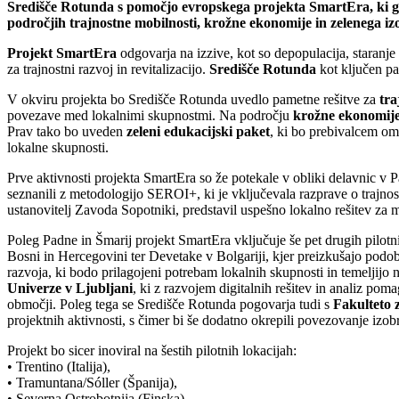
Središče Rotunda s pomočjo evropskega projekta SmartEra, ki ga
področjih trajnostne mobilnosti, krožne ekonomije in zelenega izo
Projekt SmartEra
odgovarja na izzive, kot so depopulacija, staranje
za trajnostni razvoj in revitalizacijo.
Središče Rotunda
kot ključen pa
V okviru projekta bo Središče Rotunda uvedlo pametne rešitve za
tra
povezave med lokalnimi skupnostmi. Na področju
krožne ekonomij
Prav tako bo uveden
zeleni edukacijski paket
, ki bo prebivalcem om
lokalne skupnosti.
Prve aktivnosti projekta SmartEra so že potekale v obliki delavnic v 
seznanili z metodologijo SEROI+, ki je vključevala razprave o trajnos
ustanovitelj Zavoda Sopotniki, predstavil uspešno lokalno rešitev za m
Poleg Padne in Šmarij projekt SmartEra vključuje še pet drugih pilot
Bosni in Hercegovini ter Devetake v Bolgariji, kjer preizkušajo podobn
razvoja, ki bodo prilagojeni potrebam lokalnih skupnosti in temeljijo 
Univerze v Ljubljani
, ki z razvojem digitalnih rešitev in analiz pom
območji. Poleg tega se Središče Rotunda pogovarja tudi s
Fakulteto z
projektnih aktivnosti, s čimer bi še dodatno okrepili povezovanje izo
Projekt bo sicer inoviral na šestih pilotnih lokacijah:
• Trentino (Italija),
• Tramuntana/Sóller (Španija),
• Severna Ostrobotnija (Finska),