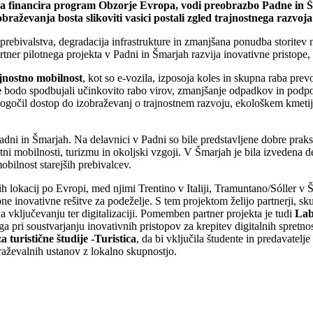
 financira program Obzorje Evropa, vodi preobrazbo Padne in Šma
braževanja bosta slikoviti vasici postali zgled trajnostnega razvo
 prebivalstva, degradacija infrastrukture in zmanjšana ponudba storitev 
rtner pilotnega projekta v Padni in Šmarjah razvija inovativne pristope,
jnostno mobilnost
, kot so e-vozila, izposoja koles in skupna raba prev
e
bodo spodbujali učinkovito rabo virov, zmanjšanje odpadkov in podpo
ogočil dostop do izobraževanj o trajnostnem razvoju, ekološkem kmetij
Padni in Šmarjah. Na delavnici v Padni so bile predstavljene dobre prak
tni mobilnosti, turizmu in okoljski vzgoji. V Šmarjah je bila izvedena 
obilnost starejših prebivalcev.
nih lokacij po Evropi, med njimi Trentino v Italiji, Tramuntano/Sóller
e inovativne rešitve za podeželje. S tem projektom želijo partnerji, sku
na vključevanju ter digitalizaciji. Pomemben partner projekta je tudi
Lab
aga pri soustvarjanju inovativnih pristopov za krepitev digitalnih spretn
a turistične študije -Turistica
, da bi vključila študente in predavatelj
braževalnih ustanov z lokalno skupnostjo.