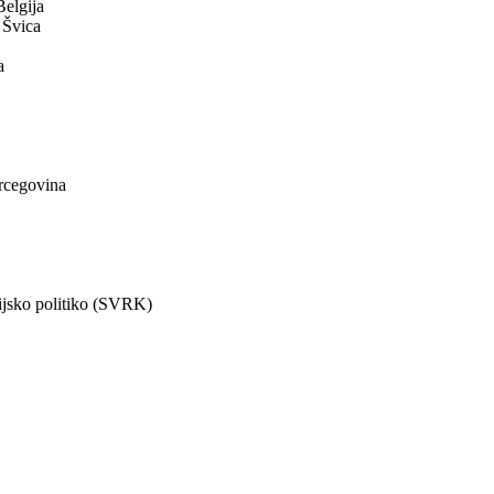
elgija
 Švica
a
ercegovina
ijsko politiko (SVRK)