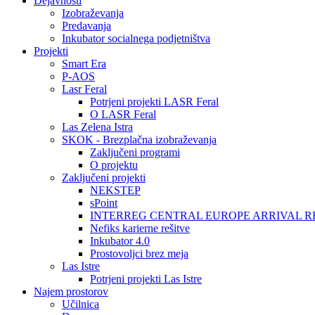
Dejavnosti
Izobraževanja
Predavanja
Inkubator socialnega podjetništva
Projekti
Smart Era
P-AOS
Lasr Feral
Potrjeni projekti LASR Feral
O LASR Feral
Las Zelena Istra
SKOK - Brezplačna izobraževanja
Zaključeni programi
O projektu
Zaključeni projekti
NEKSTEP
sPoint
INTERREG CENTRAL EUROPE ARRIVAL R
Nefiks karierne rešitve
Inkubator 4.0
Prostovoljci brez meja
Las Istre
Potrjeni projekti Las Istre
Najem prostorov
Učilnica