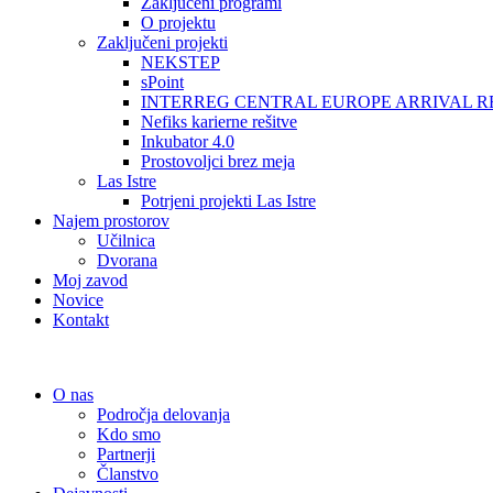
Zaključeni programi
O projektu
Zaključeni projekti
NEKSTEP
sPoint
INTERREG CENTRAL EUROPE ARRIVAL R
Nefiks karierne rešitve
Inkubator 4.0
Prostovoljci brez meja
Las Istre
Potrjeni projekti Las Istre
Najem prostorov
Učilnica
Dvorana
Moj zavod
Novice
Kontakt
O nas
Področja delovanja
Kdo smo
Partnerji
Članstvo