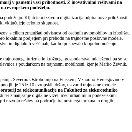
rij v pametni vasi prihodnosti. Z inovativnimi rešitvami na
ja na evropskem podeželju.
na podeželju. Kljub tem izzivom digitalizacija odpira nove priložnosti
 ki vključujejo celotno skupnost.
ozov, s ciljem zmanjšati odvisnost od osebnih avtomobilov in izboljšati
ro lokalnim podjetjem pri prehodu na trajnostne poslovne modele.
stvu in digitalnih veščinah, kar bo prispevalo k opolnomočenju
se trajnostnega turizma in krožnega gospodarstva, udeleženci pa so se
delavnica s poudarkom na trajnostni mobilnosti, kjer je Marko Zevnik,
 v Španiji, Severno Ostrobotnijo na Finskem, Vzhodno Hercegovino v
pno jih je 25 iz 10 evropskih držav, ustvariti trajnostne modele
oratorij za telekomunikacije na
Fakulteti za elektrotehniko
osti ter zmanjšanje digitalne vrzeli med urbanimi in podeželskimi
e pri razvoju rešitev na področju trajnostnega turizma in drugih