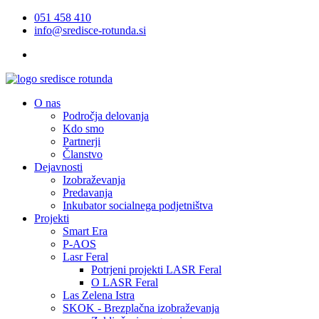
051 458 410
info@sredisce-rotunda.si
O nas
Področja delovanja
Kdo smo
Partnerji
Članstvo
Dejavnosti
Izobraževanja
Predavanja
Inkubator socialnega podjetništva
Projekti
Smart Era
P-AOS
Lasr Feral
Potrjeni projekti LASR Feral
O LASR Feral
Las Zelena Istra
SKOK - Brezplačna izobraževanja